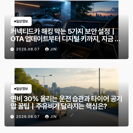
일상정보
커넥티드카 해킹 막는 5가지 보안 설정｜
OTA 업데이트부터 디지털 키까지, 지금 확
인할 것은?
2026.08.07
JIN
일상정보
연비 30% 올리는 운전 습관과 타이어 공기
압 꿀팁｜주유비가 달라지는 핵심은?
2026.08.07
JIN