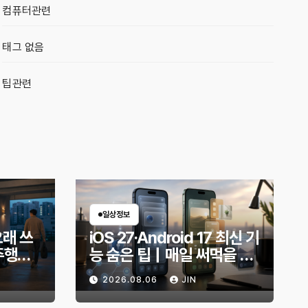
컴퓨터관련
태그 없음
팁관련
일상정보
오래 쓰
iOS 27·Android 17 최신 기
주행거
능 숨은 팁｜매일 써먹을 만
적인 방
한 기능만 골랐다
2026.08.06
JIN