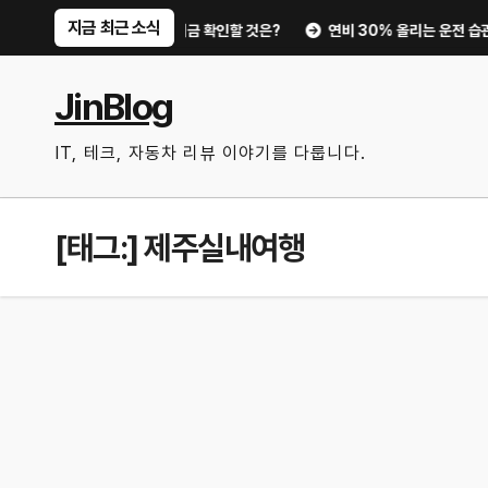
Skip
지금 최근 소식
터 디지털 키까지, 지금 확인할 것은?
연비 30% 올리는 운전 습관과 타이
to
content
JinBlog
IT, 테크, 자동차 리뷰 이야기를 다룹니다.
[태그:]
제주실내여행