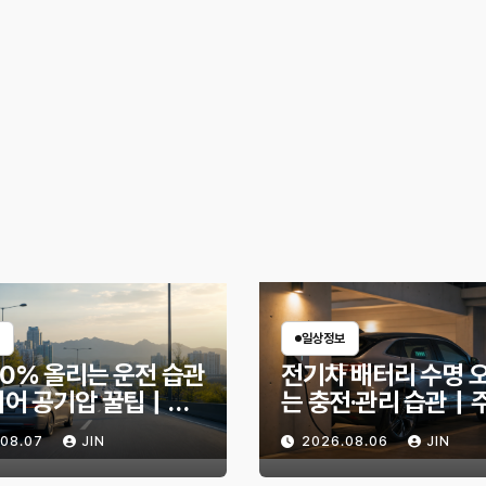
일상정보
30% 올리는 운전 습관
전기차 배터리 수명 
이어 공기압 꿀팁｜주
는 충전·관리 습관｜
 달라지는 핵심은?
리 불안 줄이는 현실
.08.07
JIN
2026.08.06
JIN
법