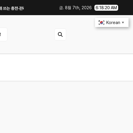
금. 8월 7th, 2026
6:18:21 AM
충전·관리 습관｜주행거리 불안 줄이는 현실적인 방법
iOS 27·Android 
Korean
▼
영