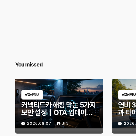
You missed
일상정보
일상정보
커넥티드카 해킹 막는 5가지
연비 
보안 설정｜OTA 업데이트
과 타
부터 디지털 키까지, 지금 확
유비가
2026.08.07
JIN
2026
인할 것은?