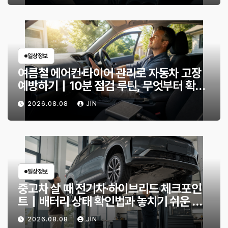
일상정보
여름철 에어컨·타이어 관리로 자동차 고장
예방하기｜10분 점검 루틴, 무엇부터 확인
할까?
2026.08.08
JIN
일상정보
중고차 살 때 전기차·하이브리드 체크포인
트｜배터리 상태 확인법과 놓치기 쉬운 위
험 신호
2026.08.08
JIN