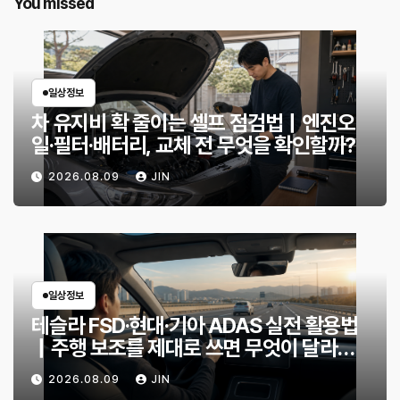
You missed
일상정보
차 유지비 확 줄이는 셀프 점검법｜엔진오
일·필터·배터리, 교체 전 무엇을 확인할까?
2026.08.09
JIN
일상정보
테슬라 FSD·현대·기아 ADAS 실전 활용법
｜주행 보조를 제대로 쓰면 무엇이 달라질
까?
2026.08.09
JIN