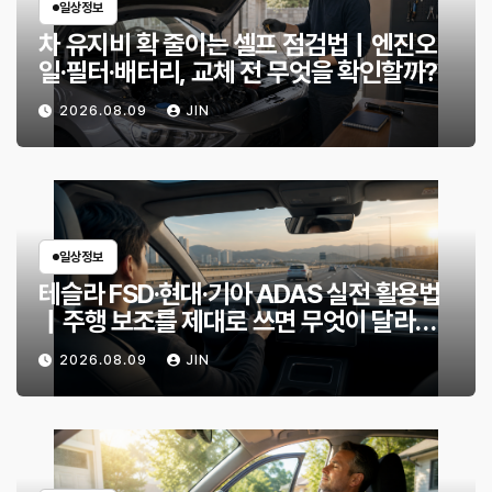
일상정보
차 유지비 확 줄이는 셀프 점검법｜엔진오
일·필터·배터리, 교체 전 무엇을 확인할까?
2026.08.09
JIN
일상정보
테슬라 FSD·현대·기아 ADAS 실전 활용법
｜주행 보조를 제대로 쓰면 무엇이 달라질
까?
2026.08.09
JIN