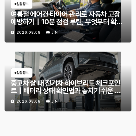
일상정보
여름철 에어컨·타이어 관리로 자동차 고장
예방하기｜10분 점검 루틴, 무엇부터 확인
할까?
2026.08.08
JIN
일상정보
중고차 살 때 전기차·하이브리드 체크포인
트｜배터리 상태 확인법과 놓치기 쉬운 위
험 신호
2026.08.08
JIN