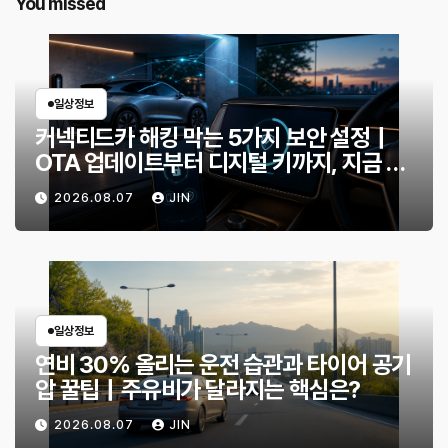
You missed
일상정보
커넥티드카 해킹 막는 5가지 보안 설정｜
OTA 업데이트부터 디지털 키까지, 지금 확
인할 것은?
2026.08.07
JIN
일상정보
연비 30% 올리는 운전 습관과 타이어 공기
압 꿀팁｜주유비가 달라지는 핵심은?
2026.08.07
JIN