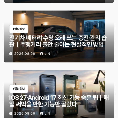
일상정보
전기차 배터리 수명 오래 쓰는 충전·관리 습
관｜주행거리 불안 줄이는 현실적인 방법
2026.08.06
JIN
일상정보
iOS 27·Android 17 최신 기능 숨은 팁｜매
일 써먹을 만한 기능만 골랐다
2026.08.06
JIN