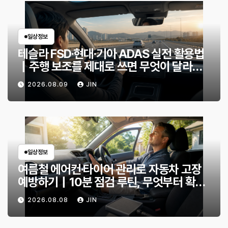
일상정보
테슬라 FSD·현대·기아 ADAS 실전 활용법
｜주행 보조를 제대로 쓰면 무엇이 달라질
까?
2026.08.09
JIN
일상정보
여름철 에어컨·타이어 관리로 자동차 고장
예방하기｜10분 점검 루틴, 무엇부터 확인
할까?
2026.08.08
JIN