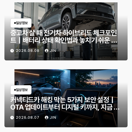
일상정보
중고차 살 때 전기차·하이브리드 체크포인
트｜배터리 상태 확인법과 놓치기 쉬운 위
험 신호
2026.08.08
JIN
일상정보
커넥티드카 해킹 막는 5가지 보안 설정｜
OTA 업데이트부터 디지털 키까지, 지금 확
인할 것은?
2026.08.07
JIN