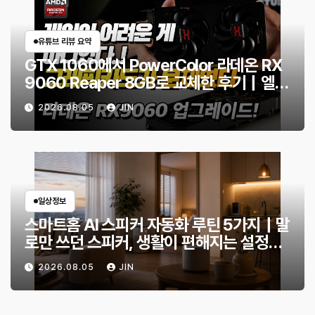
유튜브 리뷰 요약
GTX 1060에서 PowerColor 라데온 RX
9060 Reaper 8GB로 교체한 후기｜엘든
링·몬스터 헌터 와일즈 체감 변화
2026.08.05
JIN
일상정보
스마트홈 AI 스피커 자동화 루틴 5가지｜말
로만 쓰던 스피커, 생활이 편해지는 설정
은?
2026.08.05
JIN