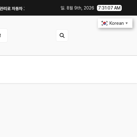
일. 8월 9th, 2026
7:31:08 AM
동차 고장 예방하기｜10분 점검 루틴, 무엇부터 확인할까?
중고차 살 때 전
Korean
▼
영