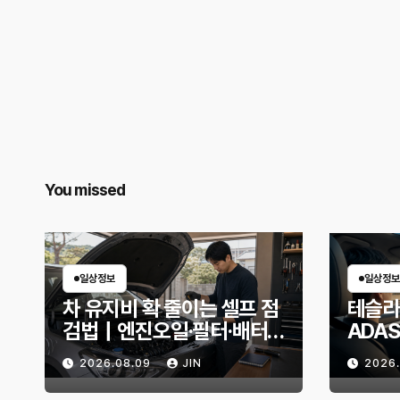
You missed
일상정보
일상정보
차 유지비 확 줄이는 셀프 점
테슬라
검법｜엔진오일·필터·배터
ADA
리, 교체 전 무엇을 확인할
보조를
2026.08.09
JIN
2026
까?
달라질