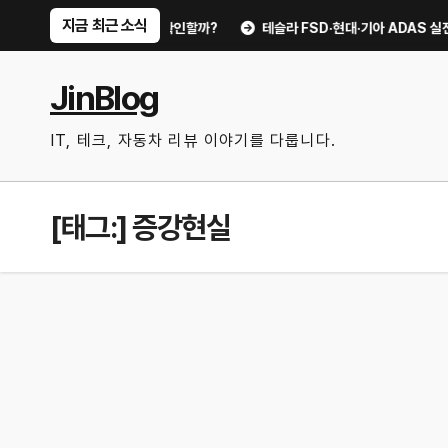
Skip
지금 최근 소식
터리, 교체 전 무엇을 확인할까?
테슬라 FSD·현대·기아 ADAS 실전 활용
to
content
JinBlog
IT, 테크, 자동차 리뷰 이야기를 다룹니다.
[태그:]
증강현실