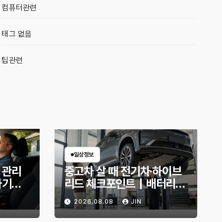
컴퓨터관련
태그 없음
팁관련
일상정보
 관리
중고차 살 때 전기차·하이브
하기｜
리드 체크포인트｜배터리
엇부터 확
상태 확인법과 놓치기 쉬운
2026.08.08
JIN
위험 신호