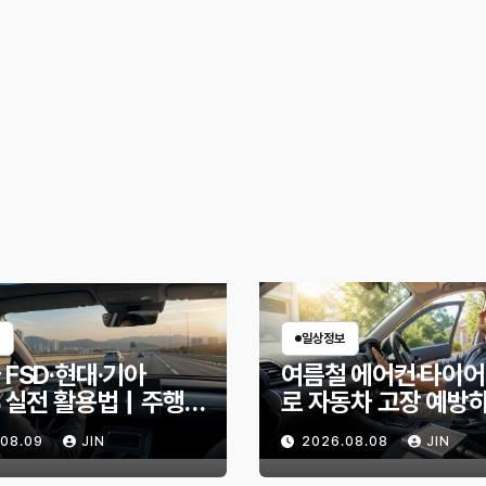
일상정보
 FSD·현대·기아
여름철 에어컨·타이어
S 실전 활용법｜주행
로 자동차 고장 예방
 제대로 쓰면 무엇이
10분 점검 루틴, 무
.08.09
JIN
2026.08.08
JIN
까?
인할까?