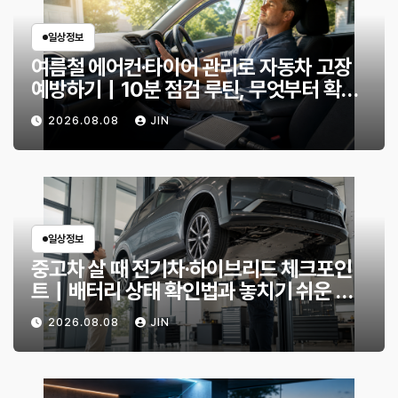
일상정보
여름철 에어컨·타이어 관리로 자동차 고장
예방하기｜10분 점검 루틴, 무엇부터 확인
할까?
2026.08.08
JIN
일상정보
중고차 살 때 전기차·하이브리드 체크포인
트｜배터리 상태 확인법과 놓치기 쉬운 위
험 신호
2026.08.08
JIN