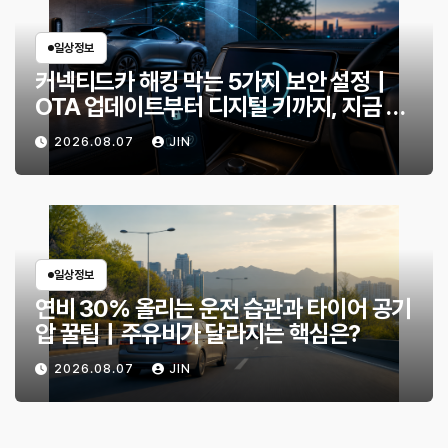
일상정보
커넥티드카 해킹 막는 5가지 보안 설정｜
OTA 업데이트부터 디지털 키까지, 지금 확
인할 것은?
2026.08.07
JIN
일상정보
연비 30% 올리는 운전 습관과 타이어 공기
압 꿀팁｜주유비가 달라지는 핵심은?
2026.08.07
JIN