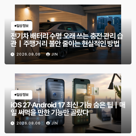
일상정보
전기차 배터리 수명 오래 쓰는 충전·관리 습
관｜주행거리 불안 줄이는 현실적인 방법
2026.08.06
JIN
일상정보
iOS 27·Android 17 최신 기능 숨은 팁｜매
일 써먹을 만한 기능만 골랐다
2026.08.06
JIN