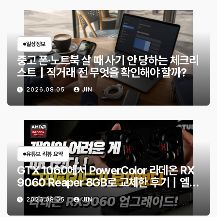
일상정보
중고 폰·노트북 살 때 사기 안 당하는 체크리
스트｜직거래 전 무엇을 확인해야 할까?
2026.08.05
JIN
유튜브 리뷰 요약
GTX 1060에서 PowerColor 라데온 RX
9060 Reaper 8GB로 교체한 후기｜엘든
링·몬스터 헌터 와일즈 체감 변화
2026.08.05
JIN