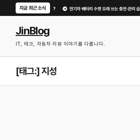
Skip
지금 최근 소식
유비가 달라지는 핵심은?
전기차 배터리 수명 오래 쓰는 충전·관리 습관｜주행
to
content
JinBlog
IT, 테크, 자동차 리뷰 이야기를 다룹니다.
[태그:]
지성