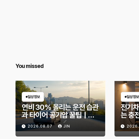
You missed
일상정보
일상정보
연비 30% 올리는 운전 습관
전기차
과 타이어 공기압 꿀팁｜주
는 충
유비가 달라지는 핵심은?
리 불
2026.08.07
JIN
2026
법