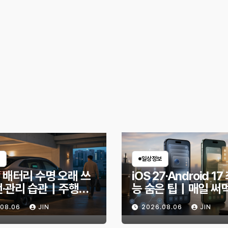
일상정보
 배터리 수명 오래 쓰
iOS 27·Android 1
전·관리 습관｜주행거
능 숨은 팁｜매일 써
안 줄이는 현실적인 방
한 기능만 골랐다
.08.06
JIN
2026.08.06
JIN