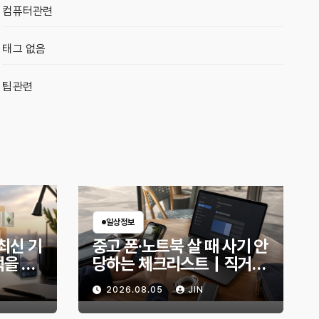
컴퓨터관련
태그 없음
팁관련
일상정보
7 최신 기
중고 폰·노트북 살 때 사기 안
먹을 만
당하는 체크리스트｜직거래
전 무엇을 확인해야 할까?
2026.08.05
JIN