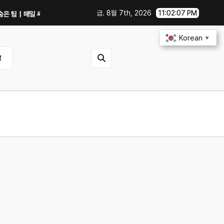
금. 8월 7th, 2026
11:02:07 PM
팁｜매일 써먹을 만한 기능만 골랐다
중고 폰·노트북 살 때 사기 안 당하는 체크
Korean
▼
영