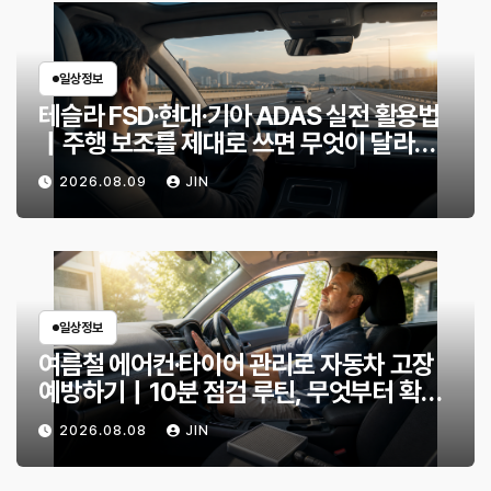
일상정보
테슬라 FSD·현대·기아 ADAS 실전 활용법
｜주행 보조를 제대로 쓰면 무엇이 달라질
까?
2026.08.09
JIN
일상정보
여름철 에어컨·타이어 관리로 자동차 고장
예방하기｜10분 점검 루틴, 무엇부터 확인
할까?
2026.08.08
JIN