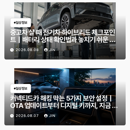
일상정보
중고차 살 때 전기차·하이브리드 체크포인
트｜배터리 상태 확인법과 놓치기 쉬운 위
험 신호
2026.08.08
JIN
일상정보
커넥티드카 해킹 막는 5가지 보안 설정｜
OTA 업데이트부터 디지털 키까지, 지금 확
인할 것은?
2026.08.07
JIN