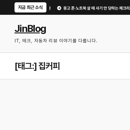
Skip
지금 최근 소식
써먹을 만한 기능만 골랐다
중고 폰·노트북 살 때 사기 안 당하는 체크리스트｜직
to
content
JinBlog
IT, 테크, 자동차 리뷰 이야기를 다룹니다.
[태그:]
집커피