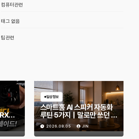
컴퓨터관련
태그 없음
팁관련
일상정보
스마트홈 AI 스피커 자동화
 RX
루틴 5가지｜말로만 쓰던 스
B로 교
피커, 생활이 편해지는 설정
2026.08.05
JIN
몬스터
은?
화