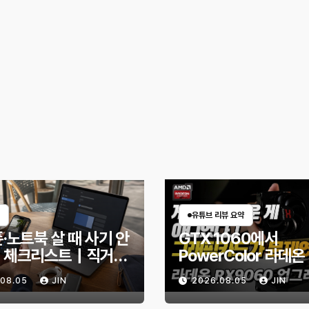
유튜브 리뷰 요약
·노트북 살 때 사기 안
GTX 1060에서
 체크리스트｜직거래
PowerColor 라데온
엇을 확인해야 할까?
9060 Reaper 8G
.08.05
JIN
2026.08.05
JIN
체한 후기｜엘든링·
헌터 와일즈 체감 변