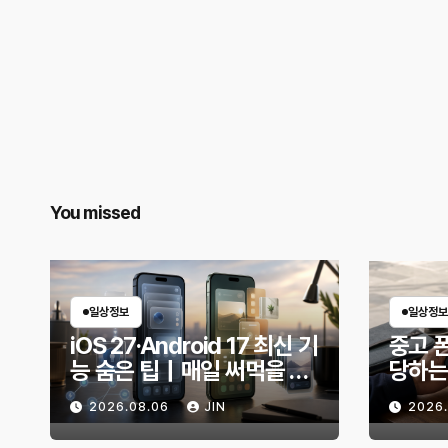
You missed
일상정보
일상정보
iOS 27·Android 17 최신 기
중고 폰
능 숨은 팁｜매일 써먹을 만
당하는
한 기능만 골랐다
전 무
2026.08.06
JIN
2026