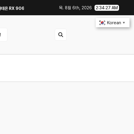
목. 8월 6th, 2026
2:34:28 AM
X 9060 Reaper 8GB로 교체한 후기｜엘든링·몬스터 헌터 와일즈 체감 변화
Korean
▼
영