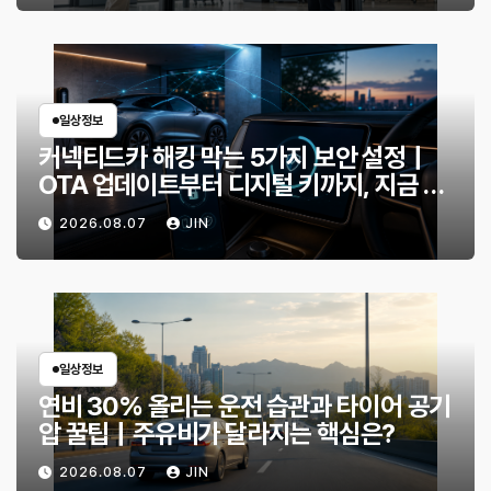
일상정보
커넥티드카 해킹 막는 5가지 보안 설정｜
OTA 업데이트부터 디지털 키까지, 지금 확
인할 것은?
2026.08.07
JIN
일상정보
연비 30% 올리는 운전 습관과 타이어 공기
압 꿀팁｜주유비가 달라지는 핵심은?
2026.08.07
JIN