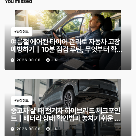
You missed
일상정보
여름철 에어컨·타이어 관리로 자동차 고장
예방하기｜10분 점검 루틴, 무엇부터 확인
할까?
2026.08.08
JIN
일상정보
중고차 살 때 전기차·하이브리드 체크포인
트｜배터리 상태 확인법과 놓치기 쉬운 위
험 신호
2026.08.08
JIN