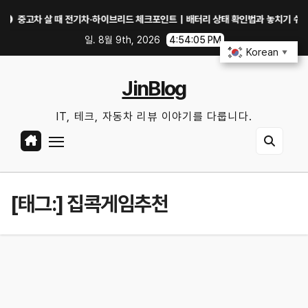
Skip
고차 살 때 전기차·하이브리드 체크포인트｜배터리 상태 확인법과 놓치기 쉬운 위험 
to
일. 8월 9th, 2026
4:54:05 PM
content
Korean
▼
JinBlog
IT, 테크, 자동차 리뷰 이야기를 다룹니다.
[태그:]
집콕게임추천