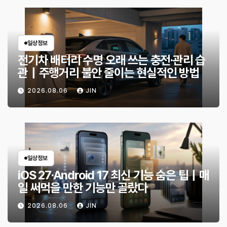
일상정보
전기차 배터리 수명 오래 쓰는 충전·관리 습
관｜주행거리 불안 줄이는 현실적인 방법
2026.08.06
JIN
일상정보
iOS 27·Android 17 최신 기능 숨은 팁｜매
일 써먹을 만한 기능만 골랐다
2026.08.06
JIN