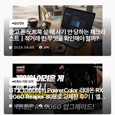
일상정보
중고 폰·노트북 살 때 사기 안 당하는 체크리
스트｜직거래 전 무엇을 확인해야 할까?
2026.08.05
JIN
유튜브 리뷰 요약
GTX 1060에서 PowerColor 라데온 RX
9060 Reaper 8GB로 교체한 후기｜엘든
링·몬스터 헌터 와일즈 체감 변화
2026.08.05
JIN