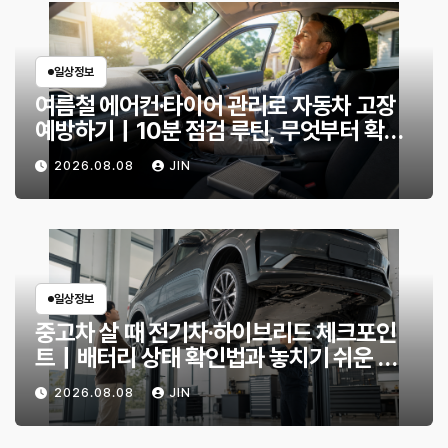
일상정보
여름철 에어컨·타이어 관리로 자동차 고장
예방하기｜10분 점검 루틴, 무엇부터 확인
할까?
2026.08.08
JIN
일상정보
중고차 살 때 전기차·하이브리드 체크포인
트｜배터리 상태 확인법과 놓치기 쉬운 위
험 신호
2026.08.08
JIN