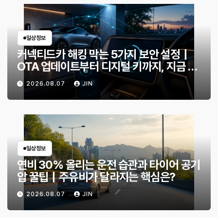
일상정보
커넥티드카 해킹 막는 5가지 보안 설정｜
OTA 업데이트부터 디지털 키까지, 지금 확
인할 것은?
2026.08.07
JIN
일상정보
연비 30% 올리는 운전 습관과 타이어 공기
압 꿀팁｜주유비가 달라지는 핵심은?
2026.08.07
JIN