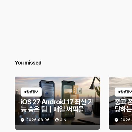
You missed
일상정보
일상정보
iOS 27·Android 17 최신 기
중고 폰
능 숨은 팁｜매일 써먹을 만
당하는
한 기능만 골랐다
전 무
2026.08.06
JIN
2026