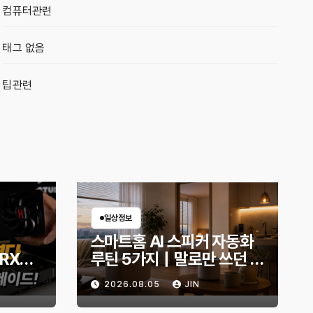
컴퓨터관련
태그 없음
팁관련
일상정보
스마트홈 AI 스피커 자동화
 RX
루틴 5가지｜말로만 쓰던 스
B로 교
피커, 생활이 편해지는 설정
2026.08.05
JIN
몬스터
은?
화