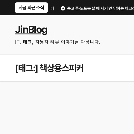
Skip
지금 최근 소식
 써먹을 만한 기능만 골랐다
중고 폰·노트북 살 때 사기 안 당하는 체크리스트｜
to
content
JinBlog
IT, 테크, 자동차 리뷰 이야기를 다룹니다.
[태그:]
책상용스피커