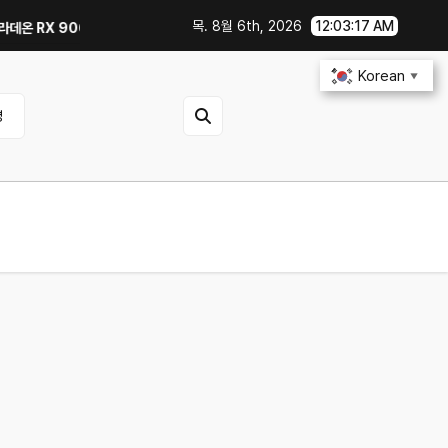
목. 8월 6th, 2026
12:03:17 AM
RX 9060 Reaper 8GB로 교체한 후기｜엘든링·몬스터 헌터 와일즈 체감 변화
Korean
▼
영