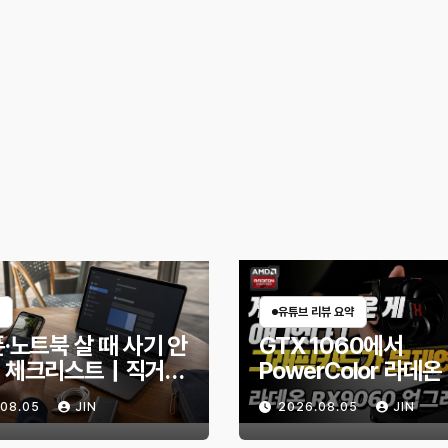
유튜브 리뷰 요약
·노트북 살 때 사기 안
GTX 1060에서
 체크리스트｜직거래
PowerColor 라데온
엇을 확인해야 할까?
9060 Reaper 8G
.08.05
JIN
2026.08.05
JIN
체한 후기｜엘든링·
헌터 와일즈 체감 변