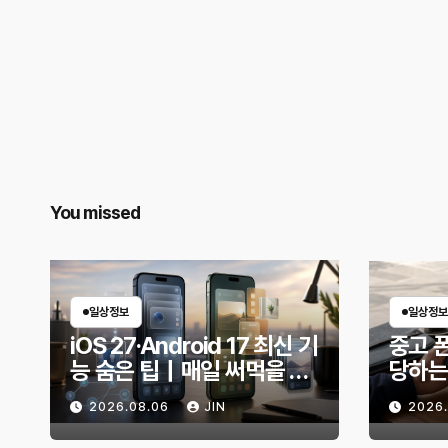
You missed
일상정보
일상정보
iOS 27·Android 17 최신 기
중고 폰
능 숨은 팁｜매일 써먹을 만
당하는
한 기능만 골랐다
전 무
2026.08.06
JIN
2026