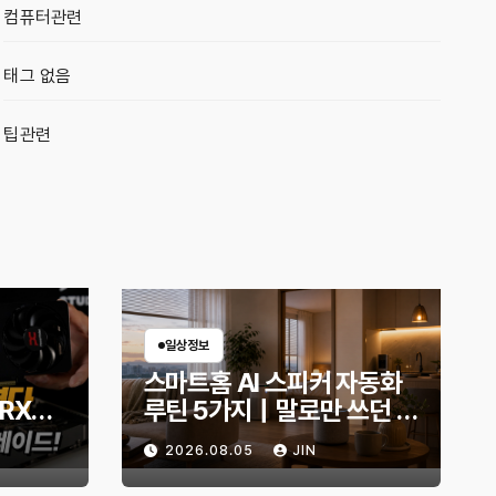
컴퓨터관련
태그 없음
팁관련
일상정보
스마트홈 AI 스피커 자동화
 RX
루틴 5가지｜말로만 쓰던 스
B로 교
피커, 생활이 편해지는 설정
2026.08.05
JIN
몬스터
은?
화