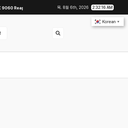
목. 8월 6th, 2026
2:32:17 AM
0 Reaper 8GB로 교체한 후기｜엘든링·몬스터 헌터 와일즈 체감 변화
스마트
Korean
▼
영