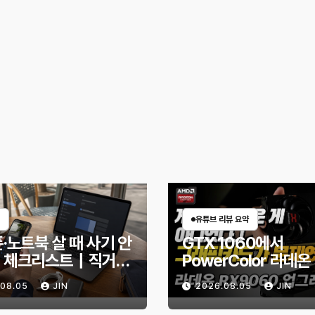
유튜브 리뷰 요약
·노트북 살 때 사기 안
GTX 1060에서
 체크리스트｜직거래
PowerColor 라데온
엇을 확인해야 할까?
9060 Reaper 8G
.08.05
JIN
2026.08.05
JIN
체한 후기｜엘든링·
헌터 와일즈 체감 변