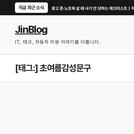
Skip
지금 최근 소식
한 기능만 골랐다
중고 폰·노트북 살 때 사기 안 당하는 체크리스트｜직거래 전 
to
content
JinBlog
IT, 테크, 자동차 리뷰 이야기를 다룹니다.
[태그:]
초여름감성문구