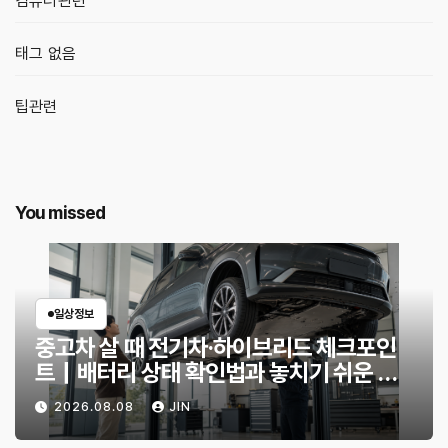
컴퓨터관련
태그 없음
팁관련
You missed
일상정보
중고차 살 때 전기차·하이브리드 체크포인
트｜배터리 상태 확인법과 놓치기 쉬운 위
험 신호
2026.08.08
JIN