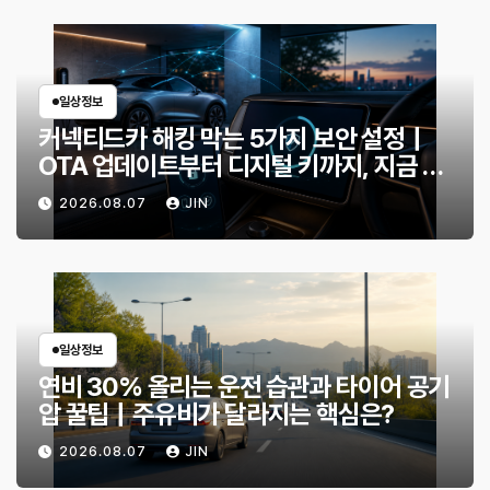
일상정보
커넥티드카 해킹 막는 5가지 보안 설정｜
OTA 업데이트부터 디지털 키까지, 지금 확
인할 것은?
2026.08.07
JIN
일상정보
연비 30% 올리는 운전 습관과 타이어 공기
압 꿀팁｜주유비가 달라지는 핵심은?
2026.08.07
JIN