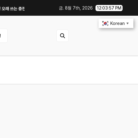
금. 8월 7th, 2026
12:03:58 PM
 충전·관리 습관｜주행거리 불안 줄이는 현실적인 방법
iOS 27·Androi
Korean
▼
영