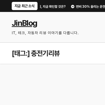
Skip
지금 최근 소식
트부터 디지털 키까지, 지금 확인할 것은?
연비 30% 올리는 운전 습관과 
to
content
JinBlog
IT, 테크, 자동차 리뷰 이야기를 다룹니다.
[태그:]
충전기리뷰