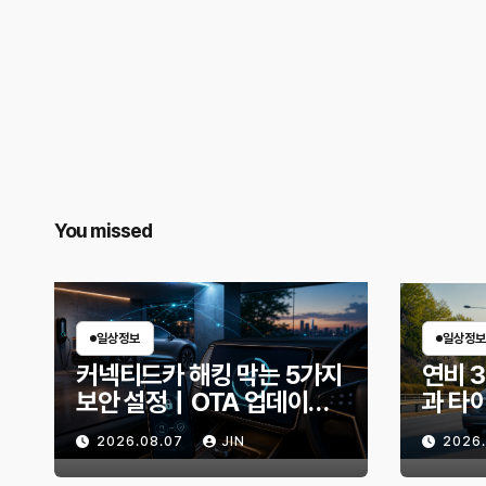
You missed
일상정보
일상정보
커넥티드카 해킹 막는 5가지
연비 
보안 설정｜OTA 업데이트
과 타
부터 디지털 키까지, 지금 확
유비가
2026.08.07
JIN
2026
인할 것은?