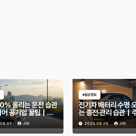
일상정보
30% 올리는 운전 습관
전기차 배터리 수명 
이어 공기압 꿀팁｜주
는 충전·관리 습관｜
 달라지는 핵심은?
리 불안 줄이는 현실
.08.07
JIN
2026.08.06
JIN
법