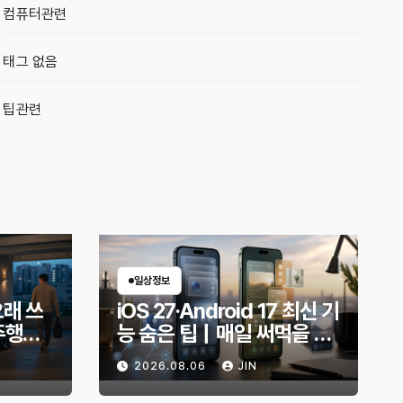
컴퓨터관련
태그 없음
팁관련
일상정보
오래 쓰
iOS 27·Android 17 최신 기
주행거
능 숨은 팁｜매일 써먹을 만
적인 방
한 기능만 골랐다
2026.08.06
JIN