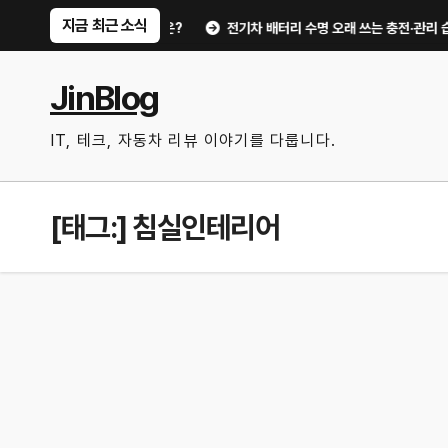
Skip
지금 최근 소식
유비가 달라지는 핵심은?
전기차 배터리 수명 오래 쓰는 충전·관리 습관｜주행
to
content
JinBlog
IT, 테크, 자동차 리뷰 이야기를 다룹니다.
[태그:]
침실인테리어