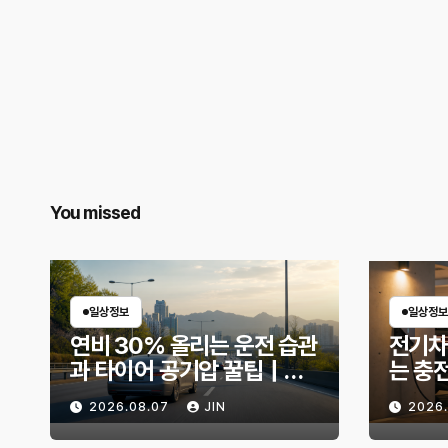
You missed
일상정보
일상정보
연비 30% 올리는 운전 습관
전기차
과 타이어 공기압 꿀팁｜주
는 충
유비가 달라지는 핵심은?
리 불
2026.08.07
JIN
2026
법