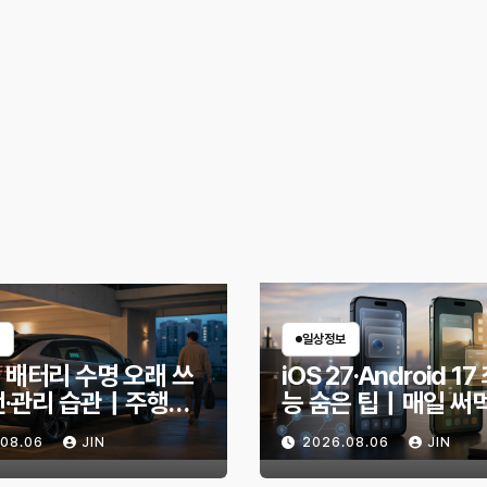
일상정보
 배터리 수명 오래 쓰
iOS 27·Android 1
전·관리 습관｜주행거
능 숨은 팁｜매일 써
안 줄이는 현실적인 방
한 기능만 골랐다
.08.06
JIN
2026.08.06
JIN