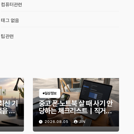
컴퓨터관련
태그 없음
팁관련
일상정보
7 최신 기
중고 폰·노트북 살 때 사기 안
먹을 만
당하는 체크리스트｜직거래
전 무엇을 확인해야 할까?
2026.08.05
JIN