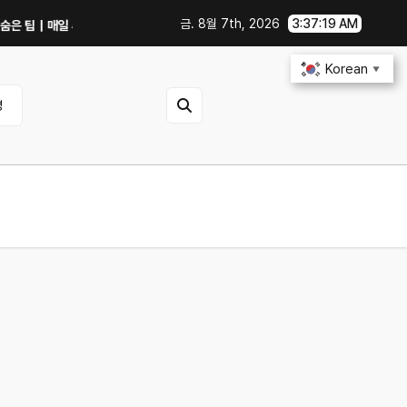
금. 8월 7th, 2026
3:37:20 AM
팁｜매일 써먹을 만한 기능만 골랐다
중고 폰·노트북 살 때 사기 안 당하는 체크리
Korean
▼
영