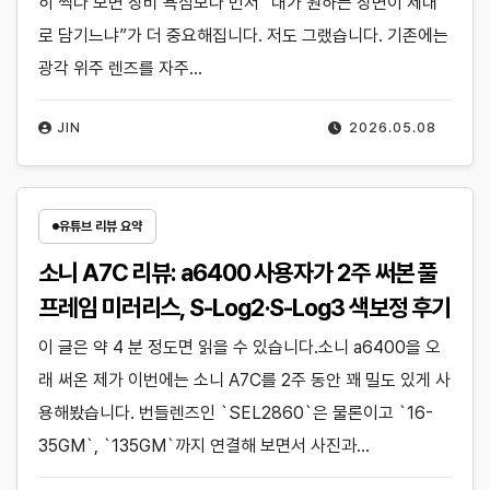
히 찍다 보면 장비 욕심보다 먼저 “내가 원하는 장면이 제대
로 담기느냐”가 더 중요해집니다. 저도 그랬습니다. 기존에는
광각 위주 렌즈를 자주…
JIN
2026.05.08
유튜브 리뷰 요약
소니 A7C 리뷰: a6400 사용자가 2주 써본 풀
프레임 미러리스, S-Log2·S-Log3 색보정 후기
이 글은 약 4 분 정도면 읽을 수 있습니다.소니 a6400을 오
래 써온 제가 이번에는 소니 A7C를 2주 동안 꽤 밀도 있게 사
용해봤습니다. 번들렌즈인 `SEL2860`은 물론이고 `16-
35GM`, `135GM`까지 연결해 보면서 사진과…