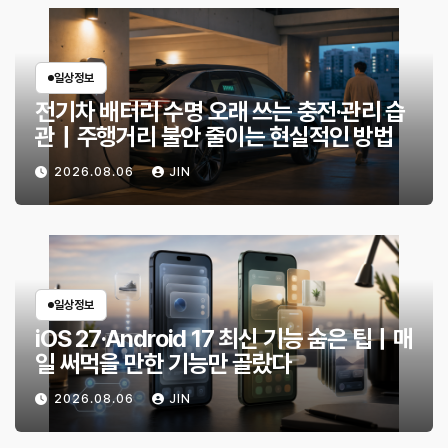
일상정보
전기차 배터리 수명 오래 쓰는 충전·관리 습
관｜주행거리 불안 줄이는 현실적인 방법
2026.08.06
JIN
일상정보
iOS 27·Android 17 최신 기능 숨은 팁｜매
일 써먹을 만한 기능만 골랐다
2026.08.06
JIN