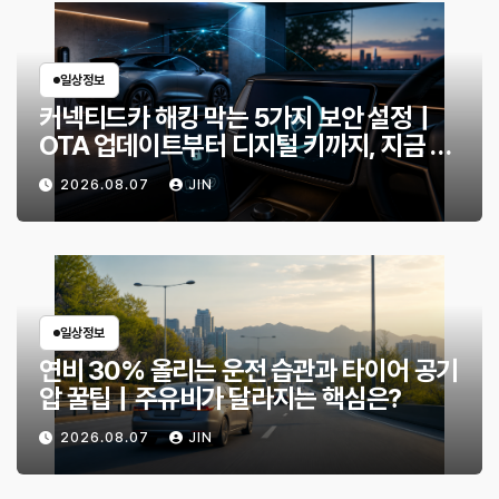
일상정보
커넥티드카 해킹 막는 5가지 보안 설정｜
OTA 업데이트부터 디지털 키까지, 지금 확
인할 것은?
2026.08.07
JIN
일상정보
연비 30% 올리는 운전 습관과 타이어 공기
압 꿀팁｜주유비가 달라지는 핵심은?
2026.08.07
JIN