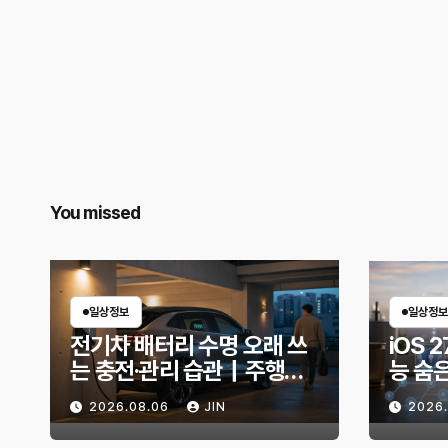
You missed
일상정보
일상정보
전기차 배터리 수명 오래 쓰
iOS 2
는 충전·관리 습관｜주행거
능 숨
리 불안 줄이는 현실적인 방
한 기
2026.08.06
JIN
2026
법