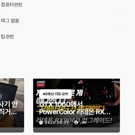
컴퓨터관련
태그 없음
팁관련
유튜브 리뷰 요약
사기 안
GTX 1060에서
직거래
PowerColor 라데온 RX
할까?
9060 Reaper 8GB로 교
2026.08.05
JIN
체한 후기｜엘든링·몬스터
헌터 와일즈 체감 변화