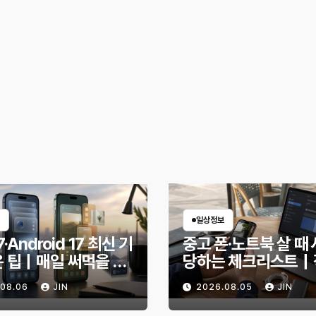
일상정보
7·Android 17 최신 기
중고 폰·노트북 살 때 
은 팁｜매일 써먹을 만
당하는 체크리스트｜
능만 골랐다
전 무엇을 확인해야 
.08.06
JIN
2026.08.05
JIN