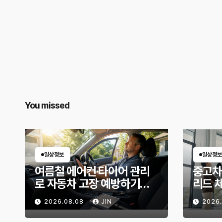
You missed
일상정보
일상정보
여름철 에어컨·타이어 관리
중고차
로 자동차 고장 예방하기｜
리드 
10분 점검 루틴, 무엇부터 확
상태 
2026.08.08
JIN
2026
인할까?
위험 