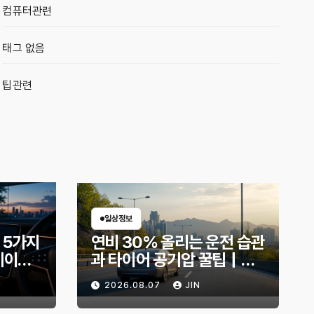
컴퓨터관련
태그 없음
팁관련
일상정보
 5가지
연비 30% 올리는 운전 습관
데이트
과 타이어 공기압 꿀팁｜주
지금 확
유비가 달라지는 핵심은?
2026.08.07
JIN