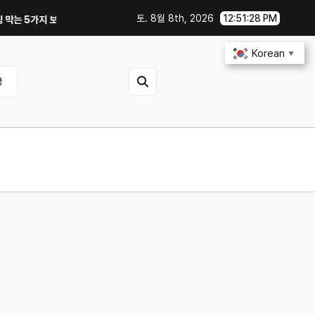
토. 8월 8th, 2026
12:51:29 PM
지 보안 설정｜OTA 업데이트부터 디지털 키까지, 지금 확인할 것은?
연비 
Korean
▼
영