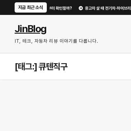
Skip
지금 최근 소식
0분 점검 루틴, 무엇부터 확인할까?
중고차 살 때 전기차·하이브리드 체크포
to
content
JinBlog
IT, 테크, 자동차 리뷰 이야기를 다룹니다.
[태그:]
큐텐직구