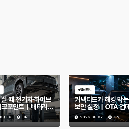
일상정보
 살 때 전기차·하이브
커넥티드카 해킹 막는
체크포인트｜배터리
보안 설정｜OTA 업
확인법과 놓치기 쉬운
부터 디지털 키까지, 
.08.08
JIN
2026.08.07
JIN
신호
인할 것은?