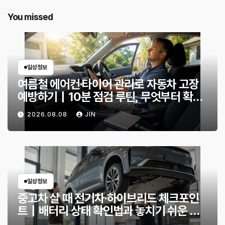
You missed
일상정보
여름철 에어컨·타이어 관리로 자동차 고장
예방하기｜10분 점검 루틴, 무엇부터 확인
할까?
2026.08.08
JIN
일상정보
중고차 살 때 전기차·하이브리드 체크포인
트｜배터리 상태 확인법과 놓치기 쉬운 위
험 신호