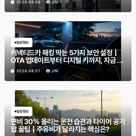
2026.08.08
JIN
일상정보
커넥티드카 해킹 막는 5가지 보안 설정｜
OTA 업데이트부터 디지털 키까지, 지금 확
인할 것은?
2026.08.07
JIN
일상정보
연비 30% 올리는 운전 습관과 타이어 공기
압 꿀팁｜주유비가 달라지는 핵심은?