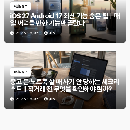
일상정보
iOS 27·Android 17 최신 기능 숨은 팁｜매
일 써먹을 만한 기능만 골랐다
2026.08.06
JIN
일상정보
중고 폰·노트북 살 때 사기 안 당하는 체크리
스트｜직거래 전 무엇을 확인해야 할까?
2026.08.05
JIN