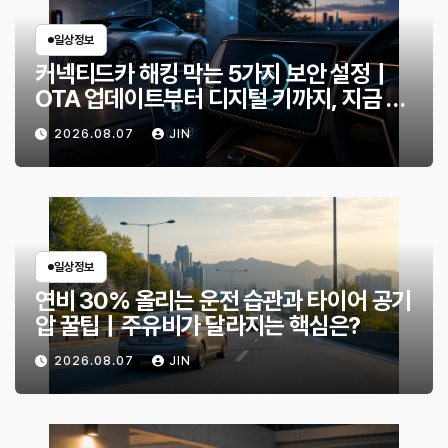
일상정보
커넥티드카 해킹 막는 5가지 보안 설정｜
OTA 업데이트부터 디지털 키까지, 지금 확
인할 것은?
2026.08.07
JIN
일상정보
연비 30% 올리는 운전 습관과 타이어 공기
압 꿀팁｜주유비가 달라지는 핵심은?
2026.08.07
JIN