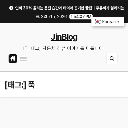
Skip
연비 30% 올리는 운전 습관과 타이어 공기압 꿀팁｜주유비가 달라지는 핵심은?
to
금. 8월 7th, 2026
1:54:07 PM
content
Korean
▼
JinBlog
IT, 테크, 자동차 리뷰 이야기를 다룹니다.
[태그:]
푹