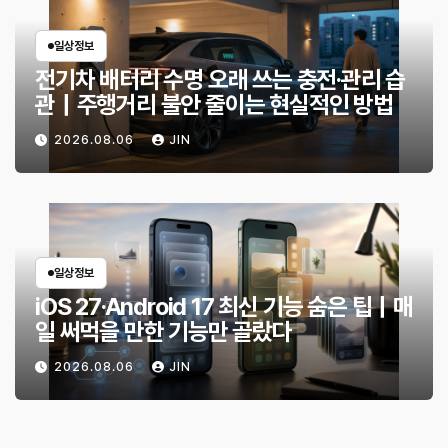
일상정보
전기차 배터리 수명 오래 쓰는 충전·관리 습
관｜주행거리 불안 줄이는 현실적인 방법
2026.08.06
JIN
일상정보
iOS 27·Android 17 최신 기능 숨은 팁｜매
일 써먹을 만한 기능만 골랐다
2026.08.06
JIN