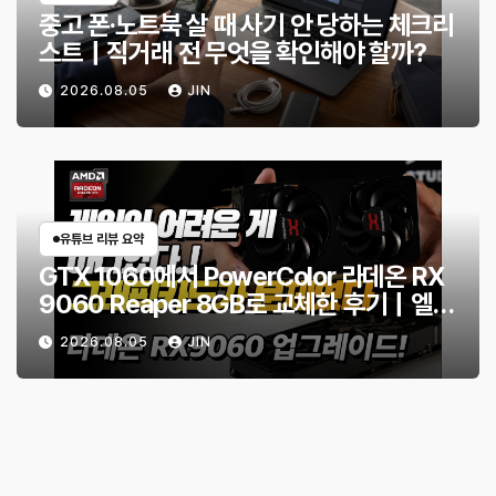
중고 폰·노트북 살 때 사기 안 당하는 체크리
스트｜직거래 전 무엇을 확인해야 할까?
2026.08.05
JIN
유튜브 리뷰 요약
GTX 1060에서 PowerColor 라데온 RX
9060 Reaper 8GB로 교체한 후기｜엘든
링·몬스터 헌터 와일즈 체감 변화
2026.08.05
JIN