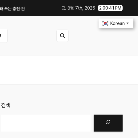
금. 8월 7th, 2026
2:00:42 PM
 충전·관리 습관｜주행거리 불안 줄이는 현실적인 방법
iOS 27·Android
Korean
▼
영
검색
검색