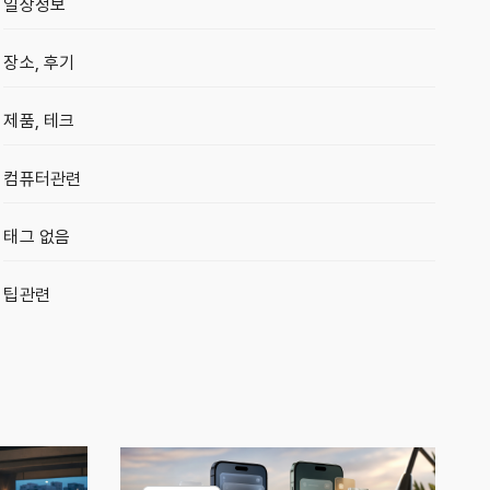
일상정보
장소, 후기
제품, 테크
컴퓨터관련
태그 없음
팁관련