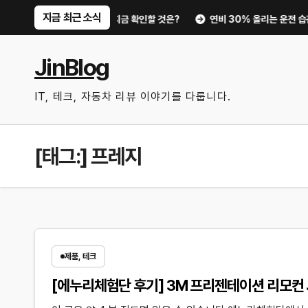
Skip
지금 최근 소식
트부터 디지털 키까지, 지금 확인할 것은?
연비 30% 올리는 운전 습관과 
to
content
JinBlog
IT, 테크, 자동차 리뷰 이야기를 다룹니다.
[태그:]
프레지
제품, 테크
[에누리체험단 후기] 3M 프리젠테이션 리모컨 JC