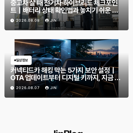
중고차 살 때 전기차·하이브리드 체크포인
트｜배터리 상태 확인법과 놓치기 쉬운 위
험 신호
2026.08.08
JIN
일상정보
커넥티드카 해킹 막는 5가지 보안 설정｜
OTA 업데이트부터 디지털 키까지, 지금 확
인할 것은?
2026.08.07
JIN