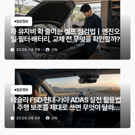
일상정보
차 유지비 확 줄이는 셀프 점검법｜엔진오
일·필터·배터리, 교체 전 무엇을 확인할까?
2026.08.09
JIN
일상정보
테슬라 FSD·현대·기아 ADAS 실전 활용법
｜주행 보조를 제대로 쓰면 무엇이 달라질
까?
2026.08.09
JIN