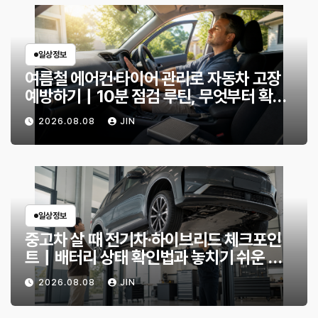
일상정보
여름철 에어컨·타이어 관리로 자동차 고장
예방하기｜10분 점검 루틴, 무엇부터 확인
할까?
2026.08.08
JIN
일상정보
중고차 살 때 전기차·하이브리드 체크포인
트｜배터리 상태 확인법과 놓치기 쉬운 위
험 신호
2026.08.08
JIN