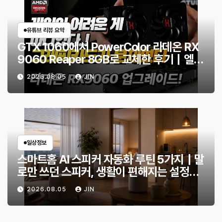
유튜브 리뷰 요약
GTX 1060에서 PowerColor 라데온 RX
9060 Reaper 8GB로 교체한 후기｜엘든
링·몬스터 헌터 와일즈 체감 변화
2026.08.05
JIN
일상정보
스마트홈 AI 스피커 자동화 루틴 5가지｜말
로만 쓰던 스피커, 생활이 편해지는 설정
은?
2026.08.05
JIN