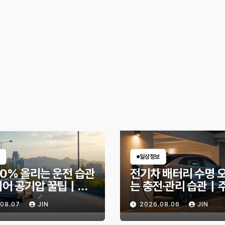
일상정보
30% 올리는 운전 습관
전기차 배터리 수명 
이어 공기압 꿀팁｜주
는 충전·관리 습관｜
 달라지는 핵심은?
리 불안 줄이는 현실
.08.07
JIN
2026.08.06
JIN
법