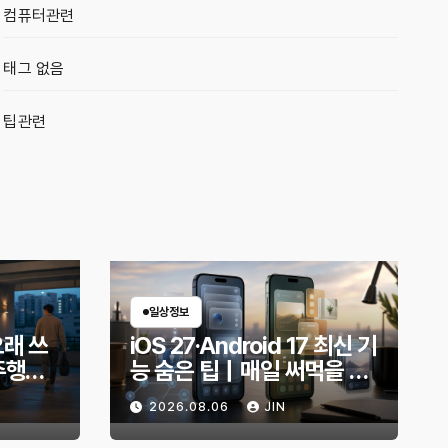
컴퓨터관련
태그 없음
팁관련
일상정보
오래 쓰
iOS 27·Android 17 최신 기
주행거
능 숨은 팁｜매일 써먹을 만
적인 방
한 기능만 골랐다
2026.08.06
JIN