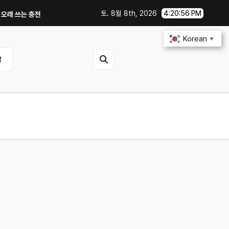
토. 8월 8th, 2026
4:20:56 PM
는 충전·관리 습관｜주행거리 불안 줄이는 현실적인 방법
iOS 27·Andro
Korean
▼
영