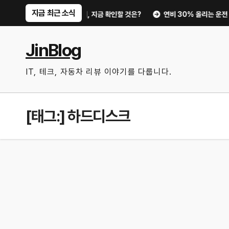
Skip
지금 최근 소식
이트부터 디지털 키까지, 지금 확인할 것은?
연비 30% 올리는 운전 습관과
to
content
JinBlog
IT, 테크, 자동차 리뷰 이야기를 다룹니다.
[태그:]
하드디스크