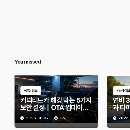
You missed
일상정보
일상정보
커넥티드카 해킹 막는 5가지
연비 
보안 설정｜OTA 업데이트
과 타
부터 디지털 키까지, 지금 확
유비가
2026.08.07
JIN
2026
인할 것은?