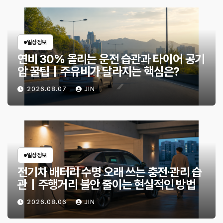
일상정보
연비 30% 올리는 운전 습관과 타이어 공기
압 꿀팁｜주유비가 달라지는 핵심은?
2026.08.07
JIN
일상정보
전기차 배터리 수명 오래 쓰는 충전·관리 습
관｜주행거리 불안 줄이는 현실적인 방법
2026.08.06
JIN