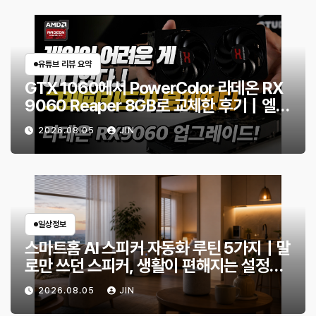
유튜브 리뷰 요약
GTX 1060에서 PowerColor 라데온 RX
9060 Reaper 8GB로 교체한 후기｜엘든
링·몬스터 헌터 와일즈 체감 변화
2026.08.05
JIN
일상정보
스마트홈 AI 스피커 자동화 루틴 5가지｜말
로만 쓰던 스피커, 생활이 편해지는 설정
은?
2026.08.05
JIN