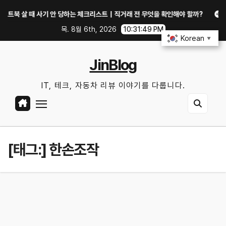
Skip
 살 때 사기 안 당하는 체크리스트｜직거래 전 무엇을 확인해야 할까?
GTX 
to
목. 8월 6th, 2026
10:31:50 PM
content
Korean
▼
JinBlog
IT, 테크, 자동차 리뷰 이야기를 다룹니다.
[태그:]
한손조작