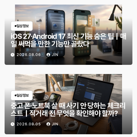
일상정보
iOS 27·Android 17 최신 기능 숨은 팁｜매
일 써먹을 만한 기능만 골랐다
2026.08.06
JIN
일상정보
중고 폰·노트북 살 때 사기 안 당하는 체크리
스트｜직거래 전 무엇을 확인해야 할까?
2026.08.05
JIN