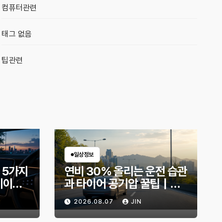
컴퓨터관련
태그 없음
팁관련
일상정보
 5가지
연비 30% 올리는 운전 습관
데이트
과 타이어 공기압 꿀팁｜주
지금 확
유비가 달라지는 핵심은?
2026.08.07
JIN