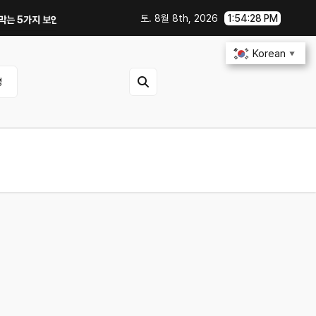
토. 8월 8th, 2026
1:54:29 PM
 보안 설정｜OTA 업데이트부터 디지털 키까지, 지금 확인할 것은?
연비 3
Korean
▼
영