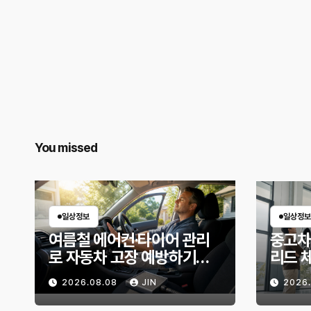
You missed
일상정보
일상정보
여름철 에어컨·타이어 관리
중고차
로 자동차 고장 예방하기｜
리드 
10분 점검 루틴, 무엇부터 확
상태 
2026.08.08
JIN
2026
인할까?
위험 