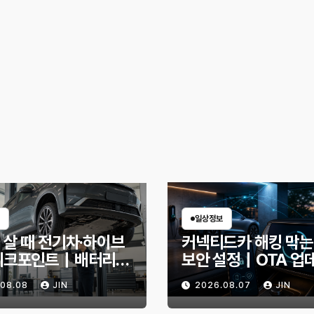
일상정보
 살 때 전기차·하이브
커넥티드카 해킹 막는
체크포인트｜배터리
보안 설정｜OTA 업
확인법과 놓치기 쉬운
부터 디지털 키까지, 
.08.08
JIN
2026.08.07
JIN
신호
인할 것은?