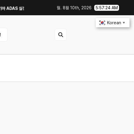
월. 8월 10th, 2026
5:57:25 AM
AS 실전 활용법｜주행 보조를 제대로 쓰면 무엇이 달라질까?
여름철 에어컨·타
Korean
▼
영