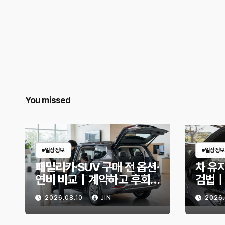
You missed
일상정보
일상정보
패밀리카·SUV 구매 전 옵션·
차 유
연비 비교｜계약하고 후회
검법｜
하지 않으려면 무엇을 확인
리, 교
2026.08.10
JIN
2026
해야 할까?
까?