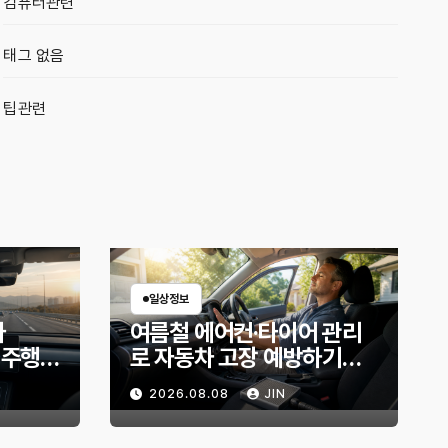
컴퓨터관련
태그 없음
팁관련
일상정보
아
여름철 에어컨·타이어 관리
｜주행
로 자동차 고장 예방하기｜
무엇이
10분 점검 루틴, 무엇부터 확
2026.08.08
JIN
인할까?