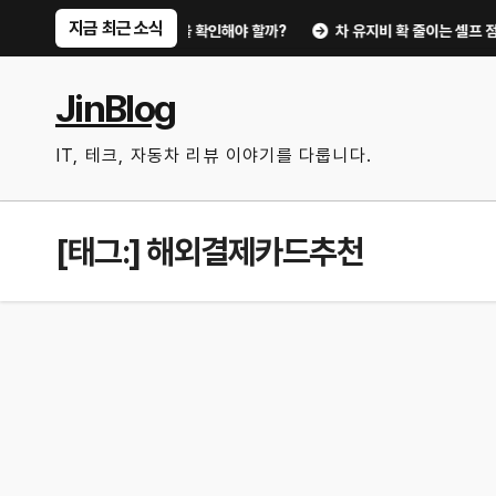
Skip
지금 최근 소식
회하지 않으려면 무엇을 확인해야 할까?
차 유지비 확 줄이는 셀프 점검법｜엔
to
content
JinBlog
IT, 테크, 자동차 리뷰 이야기를 다룹니다.
[태그:]
해외결제카드추천