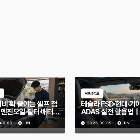
일상정보
지비 확 줄이는 셀프 점
테슬라 FSD·현대·기
엔진오일·필터·배터
ADAS 실전 활용법
체 전 무엇을 확인할
보조를 제대로 쓰면 
.08.09
JIN
2026.08.09
JIN
달라질까?