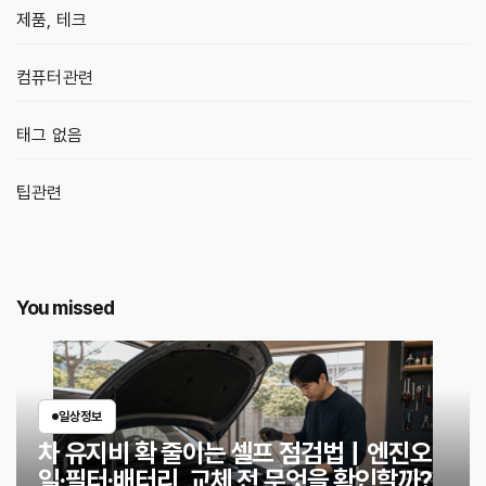
제품, 테크
컴퓨터관련
태그 없음
팁관련
You missed
일상정보
차 유지비 확 줄이는 셀프 점검법｜엔진오
일·필터·배터리, 교체 전 무엇을 확인할까?