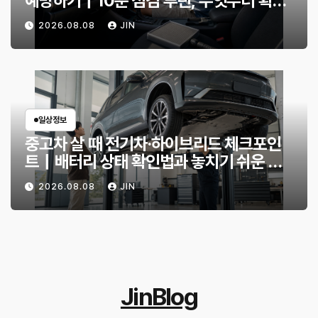
예방하기｜10분 점검 루틴, 무엇부터 확인
할까?
2026.08.08
JIN
일상정보
중고차 살 때 전기차·하이브리드 체크포인
트｜배터리 상태 확인법과 놓치기 쉬운 위
험 신호
2026.08.08
JIN
JinBlog