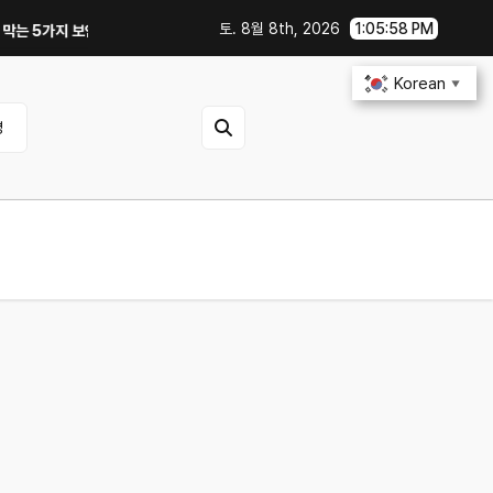
토. 8월 8th, 2026
1:05:58 PM
지 보안 설정｜OTA 업데이트부터 디지털 키까지, 지금 확인할 것은?
연비 3
Korean
▼
영