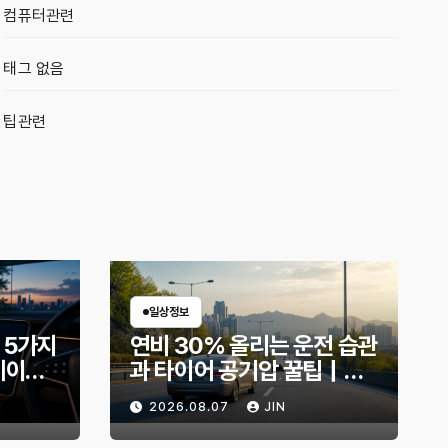
컴퓨터관련
태그 없음
팁관련
일상정보
 5가지
연비 30% 올리는 운전 습관
데이트
과 타이어 공기압 꿀팁｜주
지금 확
유비가 달라지는 핵심은?
2026.08.07
JIN