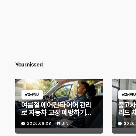
You missed
일상정보
일상정보
여름철 에어컨·타이어 관리
중고차
로 자동차 고장 예방하기｜
리드 
10분 점검 루틴, 무엇부터 확
상태 
2026.08.08
JIN
2026
인할까?
위험 