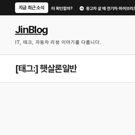
Skip
지금 최근 소식
0분 점검 루틴, 무엇부터 확인할까?
중고차 살 때 전기차·하이브리드 체크포
to
content
JinBlog
IT, 테크, 자동차 리뷰 이야기를 다룹니다.
[태그:]
햇살론일반