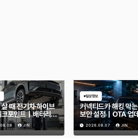
일상정보
 살 때 전기차·하이브
커넥티드카 해킹 막는
체크포인트｜배터리
보안 설정｜OTA 업
확인법과 놓치기 쉬운
부터 디지털 키까지, 
.08.08
JIN
2026.08.07
JIN
신호
인할 것은?