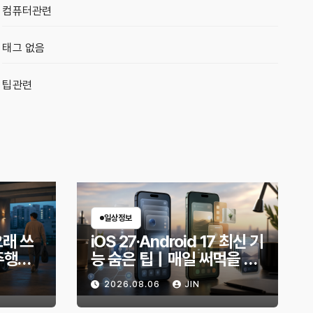
컴퓨터관련
태그 없음
팁관련
일상정보
오래 쓰
iOS 27·Android 17 최신 기
주행거
능 숨은 팁｜매일 써먹을 만
적인 방
한 기능만 골랐다
2026.08.06
JIN