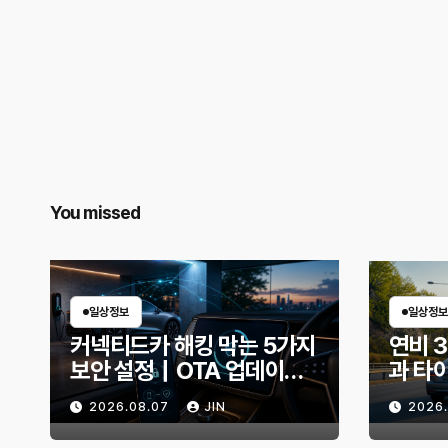
You missed
일상정보
일상정보
커넥티드카 해킹 막는 5가지
연비 
보안 설정｜OTA 업데이트
과 타
부터 디지털 키까지, 지금 확
유비가
2026.08.07
JIN
2026
인할 것은?