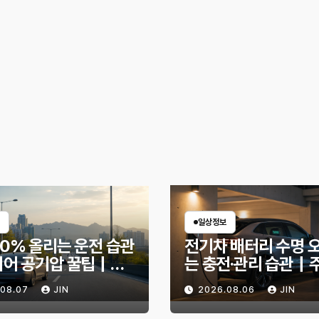
일상정보
30% 올리는 운전 습관
전기차 배터리 수명 
이어 공기압 꿀팁｜주
는 충전·관리 습관｜
 달라지는 핵심은?
리 불안 줄이는 현실
.08.07
JIN
2026.08.06
JIN
법