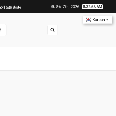
금. 8월 7th, 2026
6:32:58 AM
 충전·관리 습관｜주행거리 불안 줄이는 현실적인 방법
iOS 27·Android
Korean
▼
영