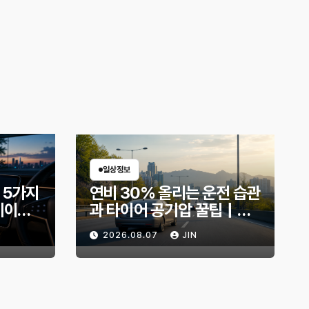
일상정보
 5가지
연비 30% 올리는 운전 습관
데이트
과 타이어 공기압 꿀팁｜주
지금 확
유비가 달라지는 핵심은?
2026.08.07
JIN