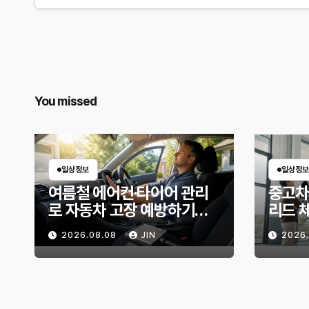
You missed
일상정보
일상정보
여름철 에어컨·타이어 관리
중고차
로 자동차 고장 예방하기｜
리드 
10분 점검 루틴, 무엇부터 확
상태 
2026.08.08
JIN
2026
인할까?
위험 