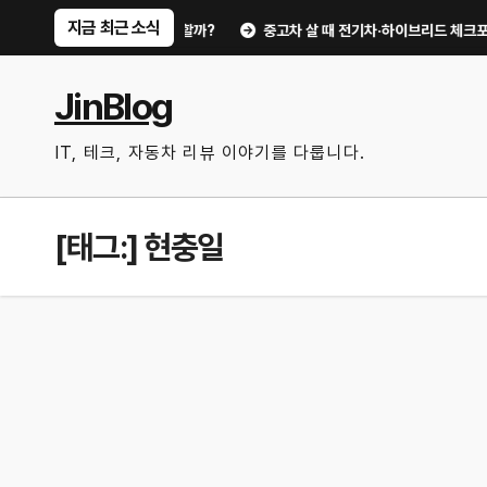
Skip
지금 최근 소식
, 무엇부터 확인할까?
중고차 살 때 전기차·하이브리드 체크포인트｜배터리 상
to
content
JinBlog
IT, 테크, 자동차 리뷰 이야기를 다룹니다.
[태그:]
현충일