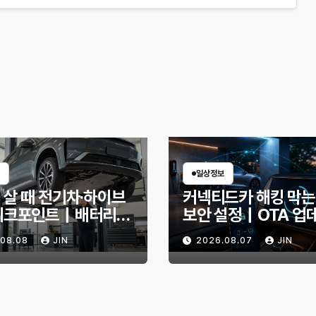
일상정보
 살 때 전기차·하이브
커넥티드카 해킹 막는
체크포인트｜배터리
보안 설정｜OTA 업
확인법과 놓치기 쉬운
부터 디지털 키까지, 
.08.08
JIN
2026.08.07
JIN
신호
인할 것은?