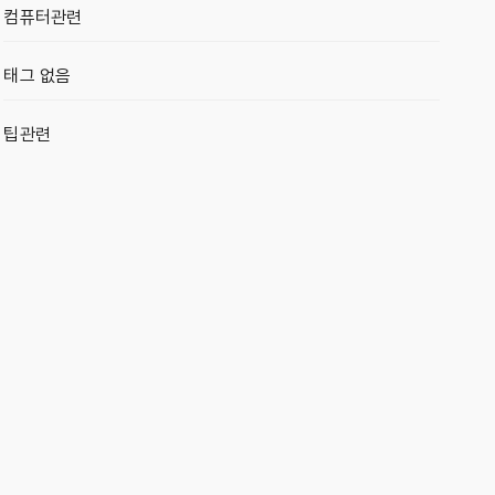
컴퓨터관련
태그 없음
팁관련