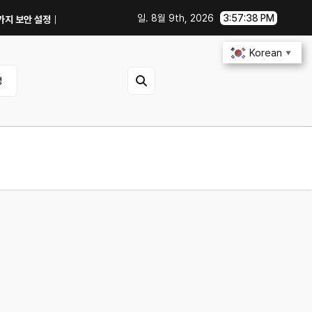
일. 8월 9th, 2026
3:57:39 PM
OTA 업데이트부터 디지털 키까지, 지금 확인할 것은?
연비 30% 올리는 
Korean
▼
영