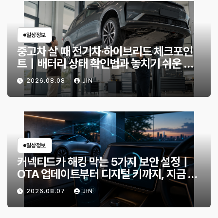
일상정보
중고차 살 때 전기차·하이브리드 체크포인
트｜배터리 상태 확인법과 놓치기 쉬운 위
험 신호
2026.08.08
JIN
일상정보
커넥티드카 해킹 막는 5가지 보안 설정｜
OTA 업데이트부터 디지털 키까지, 지금 확
인할 것은?
2026.08.07
JIN