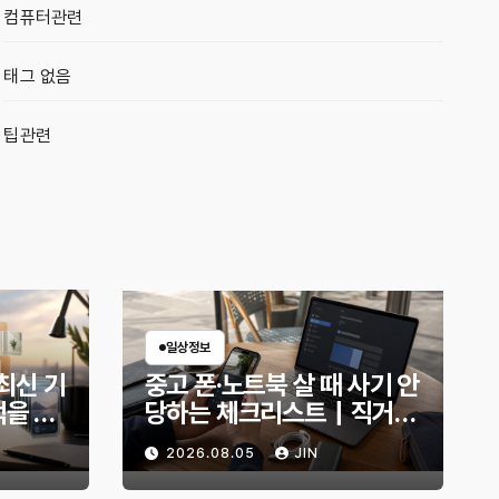
컴퓨터관련
태그 없음
팁관련
일상정보
7 최신 기
중고 폰·노트북 살 때 사기 안
먹을 만
당하는 체크리스트｜직거래
전 무엇을 확인해야 할까?
2026.08.05
JIN