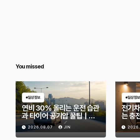
You missed
일상정보
일상정보
연비 30% 올리는 운전 습관
전기차
과 타이어 공기압 꿀팁｜주
는 충
유비가 달라지는 핵심은?
리 불
2026.08.07
JIN
2026
법