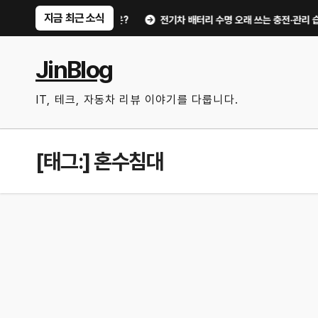
Skip
지금 최근 소식
유비가 달라지는 핵심은?
전기차 배터리 수명 오래 쓰는 충전·관리 습관｜주행
to
content
JinBlog
IT, 테크, 자동차 리뷰 이야기를 다룹니다.
[태그:]
혼수침대