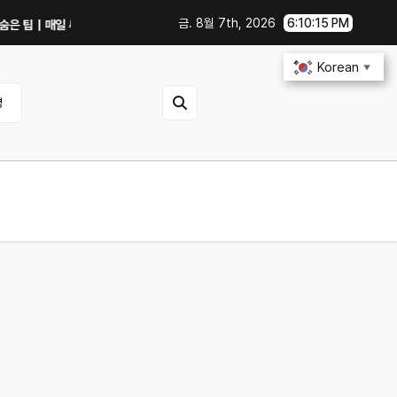
금. 8월 7th, 2026
6:10:15 PM
팁｜매일 써먹을 만한 기능만 골랐다
중고 폰·노트북 살 때 사기 안 당하는 체크리
Korean
▼
영