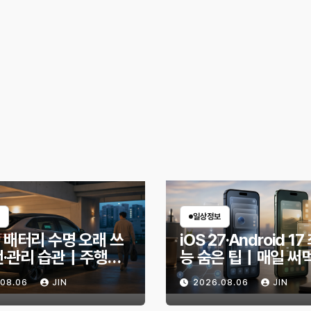
일상정보
 배터리 수명 오래 쓰
iOS 27·Android 1
전·관리 습관｜주행거
능 숨은 팁｜매일 써
안 줄이는 현실적인 방
한 기능만 골랐다
.08.06
JIN
2026.08.06
JIN