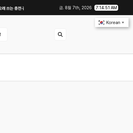
금. 8월 7th, 2026
7:14:51 AM
는 충전·관리 습관｜주행거리 불안 줄이는 현실적인 방법
iOS 27·Andro
Korean
▼
영