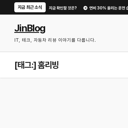
Skip
지금 최근 소식
이트부터 디지털 키까지, 지금 확인할 것은?
연비 30% 올리는 운전 습관과
to
content
JinBlog
IT, 테크, 자동차 리뷰 이야기를 다룹니다.
[태그:]
홈리빙