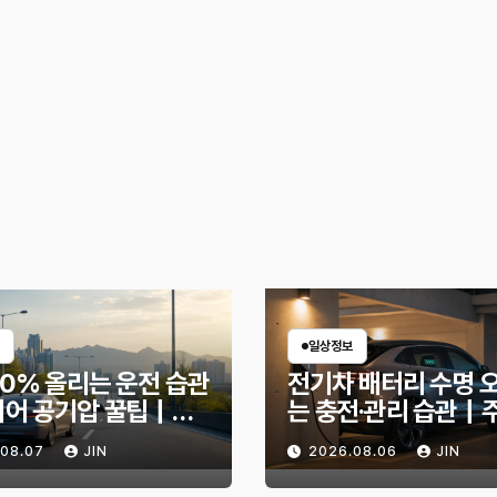
일상정보
30% 올리는 운전 습관
전기차 배터리 수명 
이어 공기압 꿀팁｜주
는 충전·관리 습관｜
 달라지는 핵심은?
리 불안 줄이는 현실
.08.07
JIN
2026.08.06
JIN
법