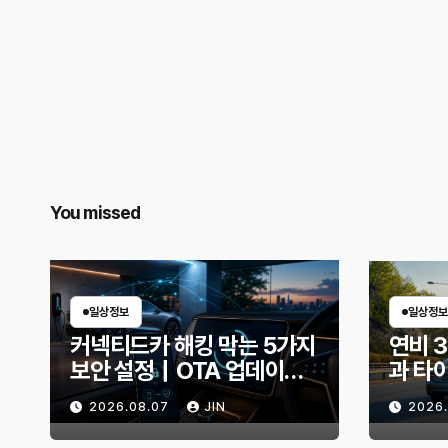
You missed
일상정보
일상정보
커넥티드카 해킹 막는 5가지
연비 
보안 설정｜OTA 업데이트
과 타
부터 디지털 키까지, 지금 확
유비가
2026.08.07
JIN
2026
인할 것은?