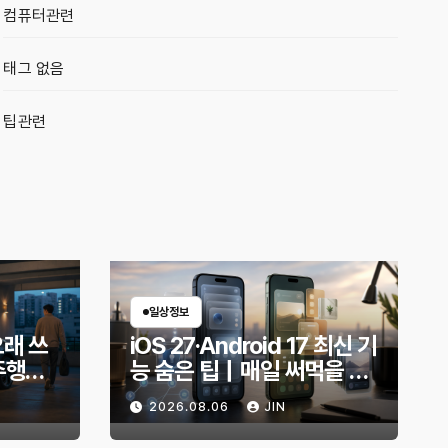
컴퓨터관련
태그 없음
팁관련
일상정보
오래 쓰
iOS 27·Android 17 최신 기
주행거
능 숨은 팁｜매일 써먹을 만
적인 방
한 기능만 골랐다
2026.08.06
JIN