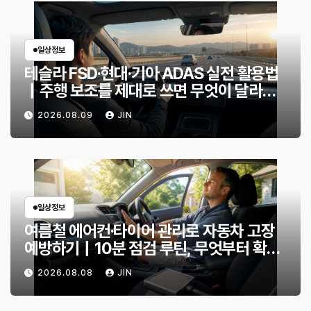
일상정보
테슬라 FSD·현대·기아 ADAS 실전 활용법
｜주행 보조를 제대로 쓰면 무엇이 달라질
까?
2026.08.09
JIN
일상정보
여름철 에어컨·타이어 관리로 자동차 고장
예방하기｜10분 점검 루틴, 무엇부터 확인
할까?
2026.08.08
JIN