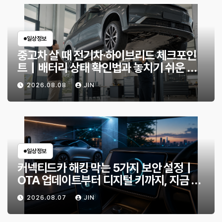
일상정보
중고차 살 때 전기차·하이브리드 체크포인
트｜배터리 상태 확인법과 놓치기 쉬운 위
험 신호
2026.08.08
JIN
일상정보
커넥티드카 해킹 막는 5가지 보안 설정｜
OTA 업데이트부터 디지털 키까지, 지금 확
인할 것은?
2026.08.07
JIN