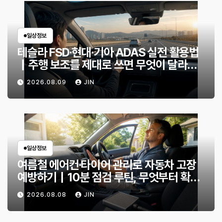
일상정보
테슬라 FSD·현대·기아 ADAS 실전 활용법
｜주행 보조를 제대로 쓰면 무엇이 달라질
까?
2026.08.09
JIN
일상정보
여름철 에어컨·타이어 관리로 자동차 고장
예방하기｜10분 점검 루틴, 무엇부터 확인
할까?
2026.08.08
JIN