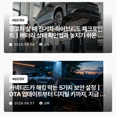
일상정보
중고차 살 때 전기차·하이브리드 체크포인
트｜배터리 상태 확인법과 놓치기 쉬운 위
험 신호
2026.08.08
JIN
일상정보
커넥티드카 해킹 막는 5가지 보안 설정｜
OTA 업데이트부터 디지털 키까지, 지금 확
인할 것은?
2026.08.07
JIN