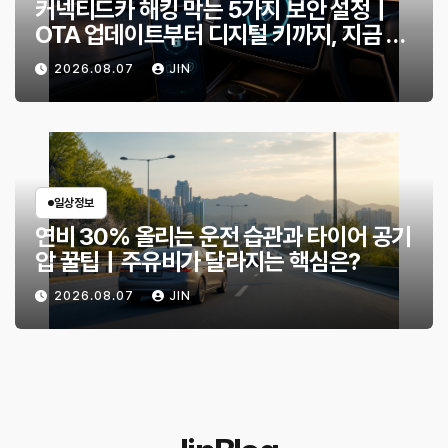
커넥티드카 해킹 막는 5가지 보안 설정｜
OTA 업데이트부터 디지털 키까지, 지금 확
인할 것은?
2026.08.07
JIN
일상정보
연비 30% 올리는 운전 습관과 타이어 공기
압 꿀팁｜주유비가 달라지는 핵심은?
2026.08.07
JIN