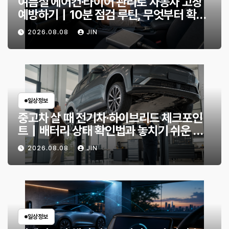
여름철 에어컨·타이어 관리로 자동차 고장
예방하기｜10분 점검 루틴, 무엇부터 확인
할까?
2026.08.08
JIN
일상정보
중고차 살 때 전기차·하이브리드 체크포인
트｜배터리 상태 확인법과 놓치기 쉬운 위
험 신호
2026.08.08
JIN
일상정보