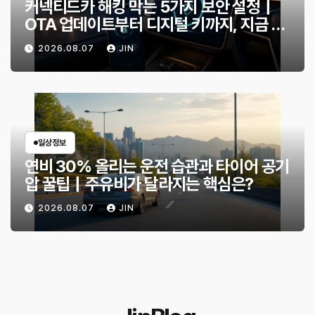
커넥티드카 해킹 막는 5가지 보안 설정｜
OTA 업데이트부터 디지털 키까지, 지금 확
인할 것은?
2026.08.07
JIN
일상정보
연비 30% 올리는 운전 습관과 타이어 공기
압 꿀팁｜주유비가 달라지는 핵심은?
2026.08.07
JIN