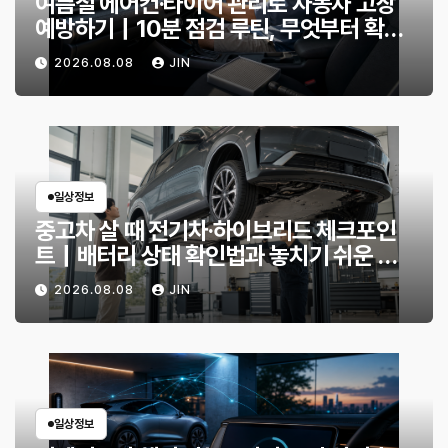
여름철 에어컨·타이어 관리로 자동차 고장
예방하기｜10분 점검 루틴, 무엇부터 확인
할까?
2026.08.08
JIN
일상정보
중고차 살 때 전기차·하이브리드 체크포인
트｜배터리 상태 확인법과 놓치기 쉬운 위
험 신호
2026.08.08
JIN
일상정보