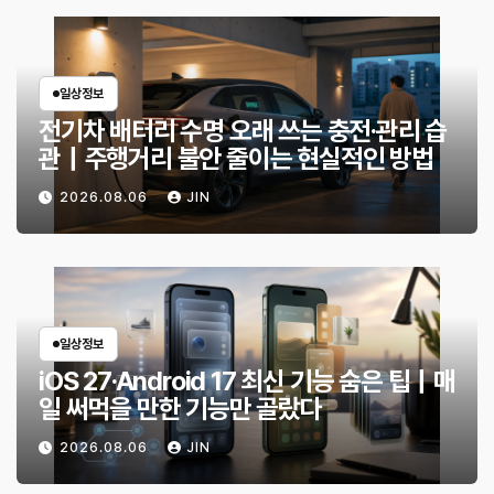
일상정보
전기차 배터리 수명 오래 쓰는 충전·관리 습
관｜주행거리 불안 줄이는 현실적인 방법
2026.08.06
JIN
일상정보
iOS 27·Android 17 최신 기능 숨은 팁｜매
일 써먹을 만한 기능만 골랐다
2026.08.06
JIN