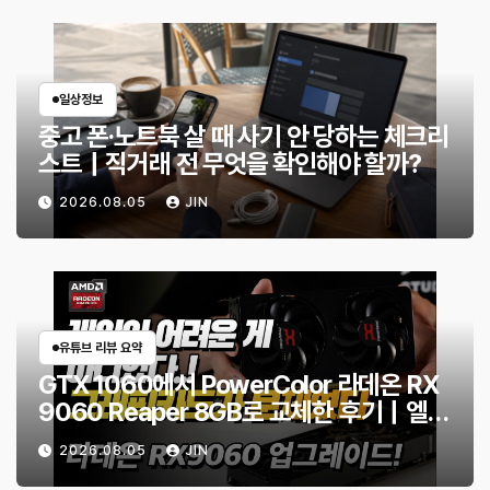
일상정보
중고 폰·노트북 살 때 사기 안 당하는 체크리
스트｜직거래 전 무엇을 확인해야 할까?
2026.08.05
JIN
유튜브 리뷰 요약
GTX 1060에서 PowerColor 라데온 RX
9060 Reaper 8GB로 교체한 후기｜엘든
링·몬스터 헌터 와일즈 체감 변화
2026.08.05
JIN